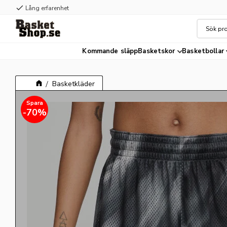
check
Lång erfarenhet
Kommande släpp
Basketskor
Basketbollar
Basketkläder
70
%