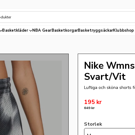
Basketkläder
NBA Gear
Basketkorgar
Basketryggsäckar
Klubbshop
Nike Wmns 
Svart/Vit
Luftiga och sköna shorts för
Nedsatt pris:
195
kr
Ordinarie pris:
649
kr
Storlek