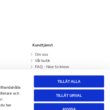
Kundtjänst
Om oss
Vår butik
FAQ - Nice to know
Mina sidor
Kundtjänst
TILLÅT ALLA
Köpvillkor
illhandahålla
Hur handlar jag?
ifierare och
TILLÅT URVAL
Policy och cookies
vi
Retur, byte och Reklamation
 du har
AVVISA