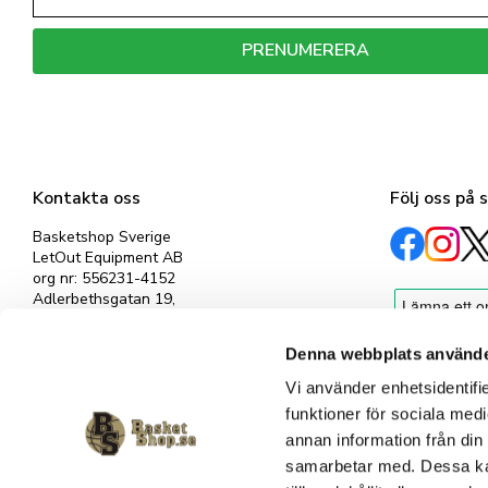
PRENUMERERA
Dina personuppgifter behandlas i enlighet med vår
integritetspolicy
.
Kontakta oss
Följ oss på 
Basketshop Sverige
LetOut Equipment AB
org nr: 556231-4152
Adlerbethsgatan 19,
11255 Stockholm
info@basketshop.se
Denna webbplats använde
Tel: 08-618 33 10
Vi använder enhetsidentifie
funktioner för sociala medi
annan information från din
samarbetar med. Dessa kan