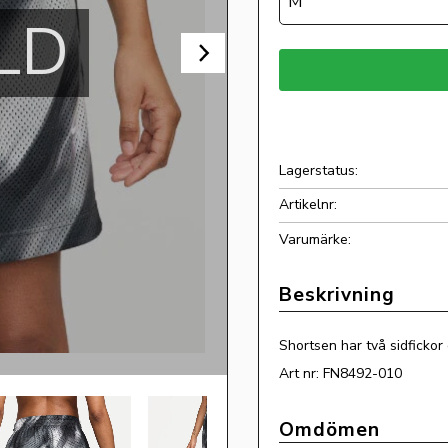
M
LD
Lagerstatus
Artikelnr
Shortsen har två sidfickor 
Art nr: FN8492-010
Omdömen