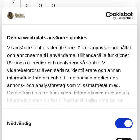
k
0
0
0
B
o
d
Denna webbplats använder cookies
y
Vi använder enhetsidentifierare för att anpassa innehållet
l
5
5
6
och annonserna till användarna, tillhandahålla funktioner
e
2
8
4
för sociala medier och analysera vår trafik. Vi
n
vidarebefordrar även sådana identifierare och annan
g
information från din enhet till de sociala medier och
t
annons- och analysföretag som vi samarbetar med.
h
Dessa kan i sin tur kombinera informationen med annan
information som du har tillhandahållit eller som de har
1
samlat in när du har använt deras tjänster.
/
2
S
Nödvändig
a
C
3
4
4
m
h
8
3
8
t