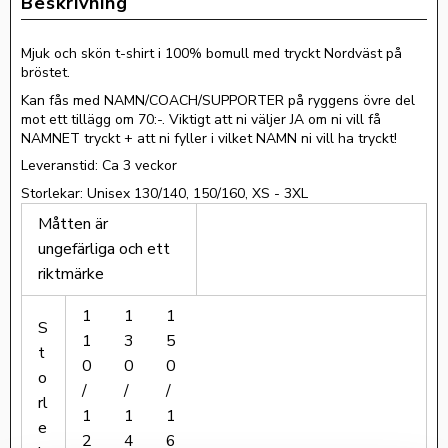
Mjuk och skön t-shirt i 100% bomull med tryckt Nordväst på
bröstet.
Kan fås med NAMN/COACH/SUPPORTER på ryggens övre del
mot ett tillägg om 70:-. Viktigt att ni väljer JA om ni vill få
NAMNET tryckt + att ni fyller i vilket NAMN ni vill ha tryckt!
Leveranstid: Ca 3 veckor
Storlekar: Unisex 130/140, 150/160, XS - 3XL
Måtten är
ungefärliga och ett
riktmärke
1
1
1
S
1
3
5
t
0
0
0
o
/
/
/
rl
1
1
1
e
2
4
6