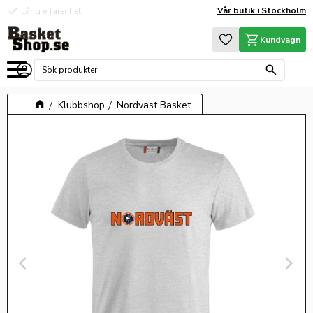
check
check
Vår butik i Stockholm
Lång erfarenhet
Hög kvalité
Meny
Favoriter
Kundvagn
Klubbshop
Nordväst Basket