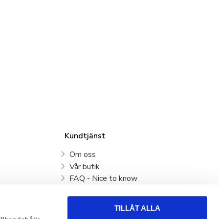
Kundtjänst
Om oss
Vår butik
FAQ - Nice to know
Mina sidor
Kundtjänst
TILLÅT ALLA
Köpvillkor