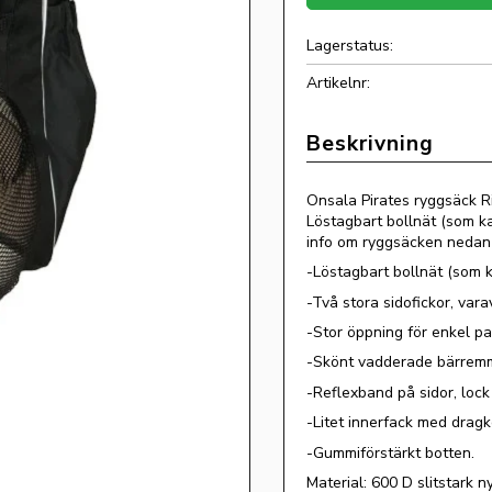
Lagerstatus
Artikelnr
Onsala Pirates ryggsäck Ri
Löstagbart bollnät (som ka
info om ryggsäcken nedan 
-Löstagbart bollnät (som k
-Två stora sidofickor, var
-Stor öppning för enkel p
-Skönt vadderade bärrem
-Reflexband på sidor, loc
-Litet innerfack med dragk
-Gummiförstärkt botten.
Material: 600 D slitstark n