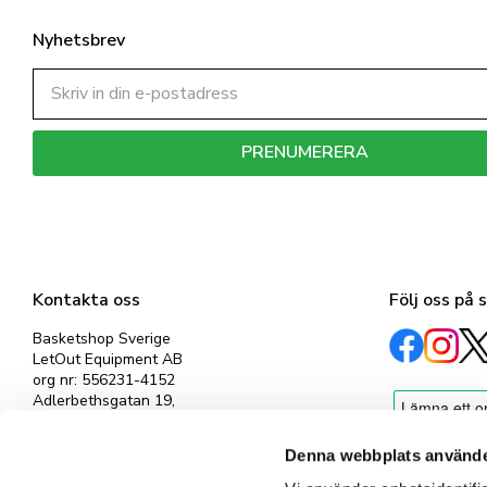
Nyhetsbrev
PRENUMERERA
Dina personuppgifter behandlas i enlighet med vår
integritetspolicy
.
Kontakta oss
Följ oss på 
Basketshop Sverige
LetOut Equipment AB
org nr: 556231-4152
Adlerbethsgatan 19,
11255 Stockholm
info@basketshop.se
Denna webbplats använde
Tel: 08-618 33 10