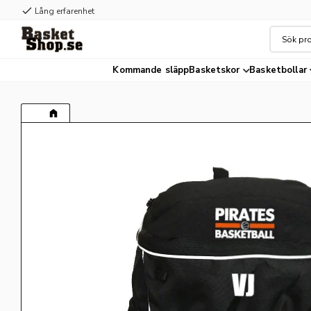
check
Lång erfarenhet
Kommande släpp
Basketskor
Basketbollar