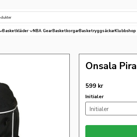
Basketkläder
NBA Gear
Basketkorgar
Basketryggsäckar
Klubbshop
Onsala Pir
599
kr
Initialer