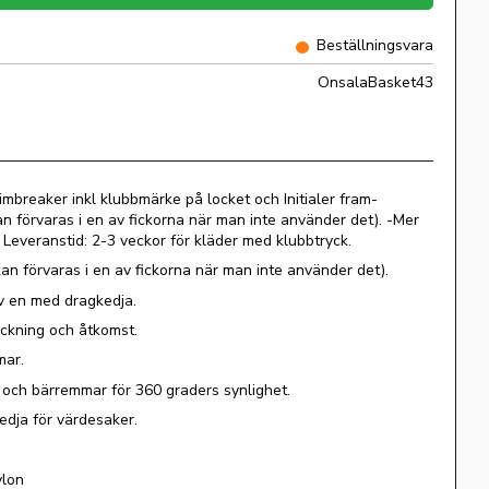
Beställningsvara
OnsalaBasket43
mbreaker inkl klubbmärke på locket och Initialer fram-
n förvaras i en av fickorna när man inte använder det). -Mer
Leveranstid: 2-3 veckor för kläder med klubbtryck.
an förvaras i en av fickorna när man inte använder det).
av en med dragkedja.
ackning och åtkomst.
mar.
k och bärremmar för 360 graders synlighet.
edja för värdesaker.
ylon