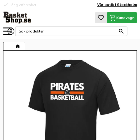
check
check
Vår butik i Stockholm
Lång erfarenhet
Hög kvalité
Meny
Favoriter
Kundvagn