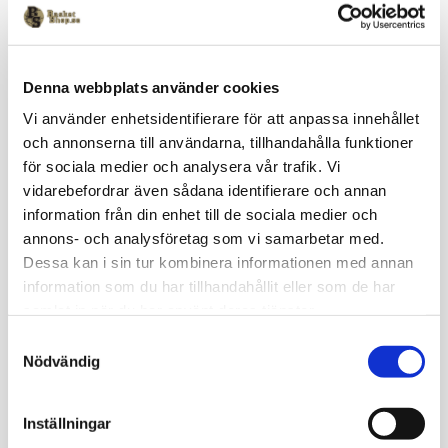
Lagerstatus
Beställningsvara
Artikelnr
OnsalaBasket25_008
Denna webbplats använder cookies
Vi använder enhetsidentifierare för att anpassa innehållet
och annonserna till användarna, tillhandahålla funktioner
Funktions t-shirt med mycket goda fukttransporterande
förmåga som håller dig torr närmast kroppen.Pirates Basketball
för sociala medier och analysera vår trafik. Vi
på bröstet. Material 100% polyester. Leveranstid: Ca 3 veckor
vidarebefordrar även sådana identifierare och annan
för kläder med klubbtryck.
information från din enhet till de sociala medier och
annons- och analysföretag som vi samarbetar med.
Omdömen
Dessa kan i sin tur kombinera informationen med annan
information som du har tillhandahållit eller som de har
Du
samlat in när du har använt deras tjänster.
S
Nödvändig
a
m
t
Inställningar
y