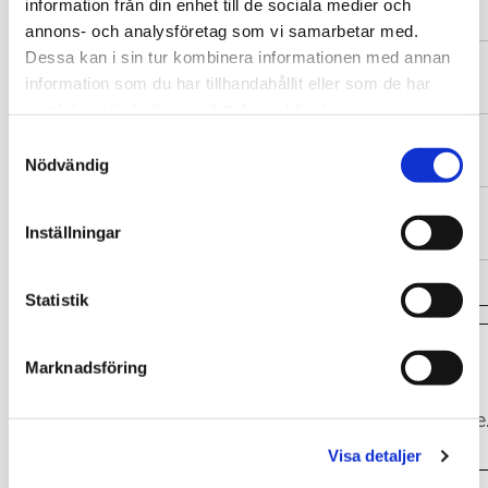
information från din enhet till de sociala medier och
ett riktmärke
annons- och analysföretag som vi samarbetar med.
Dessa kan i sin tur kombinera informationen med annan
X
Storlek
S
M
L
XL
information som du har tillhandahållit eller som de har
S
samlat in när du har använt deras tjänster.
6
6
S
Body length
69
72
75
3
6
Nödvändig
a
m
4
4
1/2 Chest
50
54
58
t
Inställningar
2
6
y
c
Omdömen
k
Statistik
e
Du
s
Marknadsföring
v
a
l
Visa detaljer