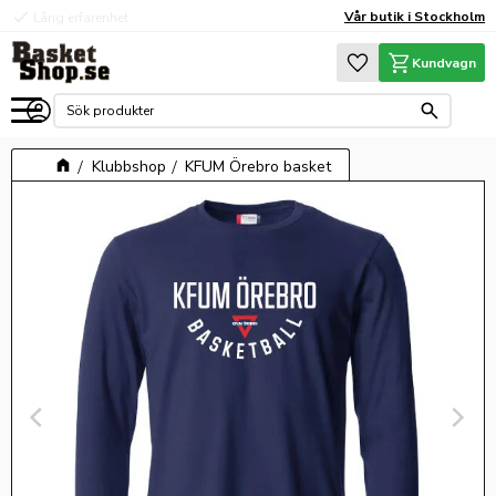
check
check
Vår butik i Stockholm
Lång erfarenhet
Hög kvalité
Meny
Favoriter
Kundvagn
Klubbshop
KFUM Örebro basket