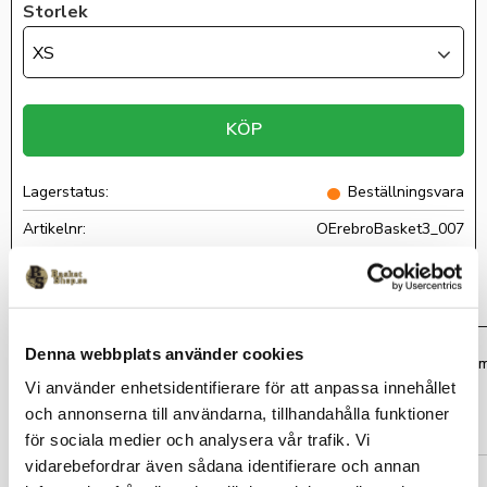
Storlek
XS
KÖP
Lagerstatus
Beställningsvara
Artikelnr
OErebroBasket3_007
Clique
Denna webbplats använder cookies
Mjuk och skön långärmad t-shirt i modern och kroppsnära passform
bröstet.
Vi använder enhetsidentifierare för att anpassa innehållet
och annonserna till användarna, tillhandahålla funktioner
Material: 100% bomull.
för sociala medier och analysera vår trafik. Vi
Leveranstid: Ca 3 veckor för kläder med klubbtryck.
vidarebefordrar även sådana identifierare och annan
Måtten är ungefärliga och