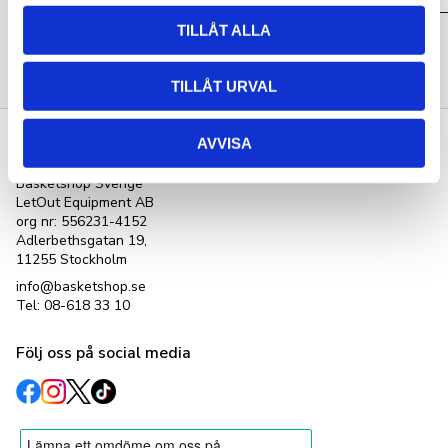
TILLÅT ALLA
Bli den första att lämna ett omdöme.
TILLÅT URVAL
AVVISA
Kontakta oss
Basketshop Sverige
LetOut Equipment AB
org nr: 556231-4152
Adlerbethsgatan 19,
11255 Stockholm
info@basketshop.se
Tel: 08-618 33 10
Följ oss på social media