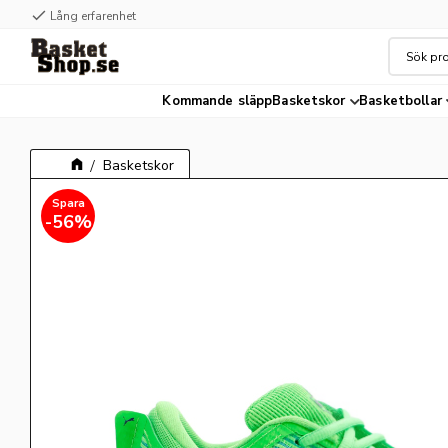
check
check
Lång erfarenhet
Hög kvalité
Kommande släpp
Basketskor
Basketbollar
Basketskor
56
%