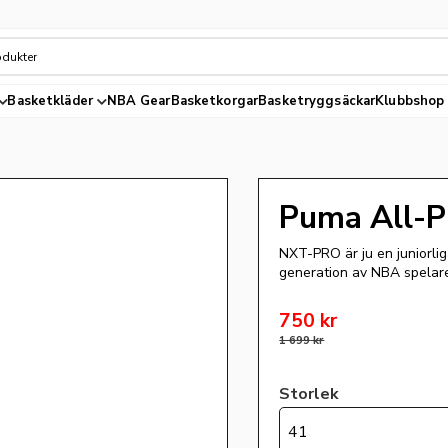
Basketkläder
NBA Gear
Basketkorgar
Basketryggsäckar
Klubbshop
Puma All-
NXT-PRO är ju en juniorlig
generation av NBA spelar
Nedsatt pris:
750
kr
Ordinarie pris:
1 699
kr
Storlek
41