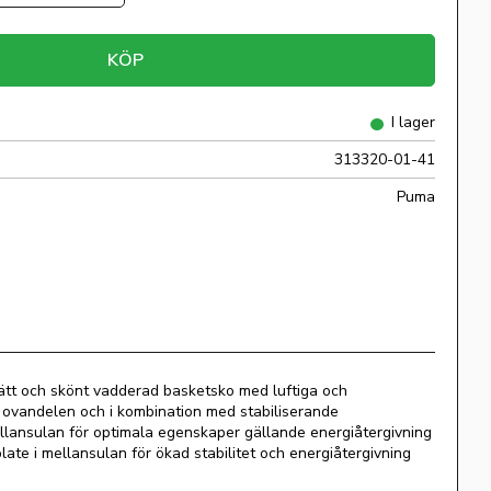
KÖP
I lager
313320-01-41
Puma
ätt och skönt vadderad basketsko med luftiga och
i ovandelen och i kombination med stabiliserande
llansulan för optimala egenskaper gällande energiåtergivning
ate i mellansulan för ökad stabilitet och energiåtergivning