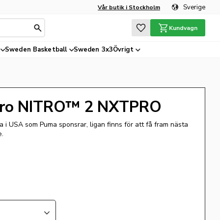
Sverige
Vår butik i Stockholm
Favoriter
Kundvagn
Sweden Basketball
Sweden 3x3
Övrigt
Pro NITRO™ 2 NXTPRO
a i USA som Puma sponsrar, ligan finns för att få fram nästa
e.