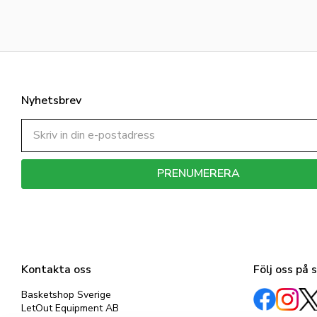
Nyhetsbrev
PRENUMERERA
Dina personuppgifter behandlas i enlighet med vår
integritetspolicy
.
Kontakta oss
Följ oss på 
Basketshop Sverige
LetOut Equipment AB