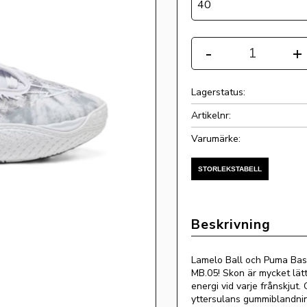
40
Antal
-
+
Lagerstatus
Artikelnr
Lamelo Ball och Puma Baske
MB.05! Skon är mycket lät
energi vid varje frånskjut.
yttersulans gummiblandnin