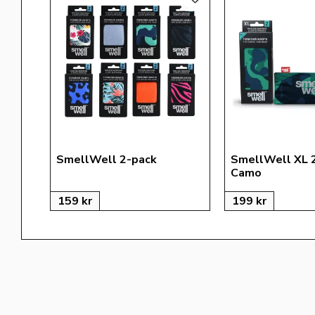
Lägg till i favoriter
SmellWell 2-pack
SmellWell XL 
Camo
159
kr
199
kr