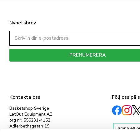
Nyhetsbrev
PRENUMERERA
Dina personuppgifter behandlas i enlighet med vår
integritetspolicy
.
Kontakta oss
Följ oss på 
Basketshop Sverige
LetOut Equipment AB
org nr: 556231-4152
Adlerbethsgatan 19,
11255 Stockholm