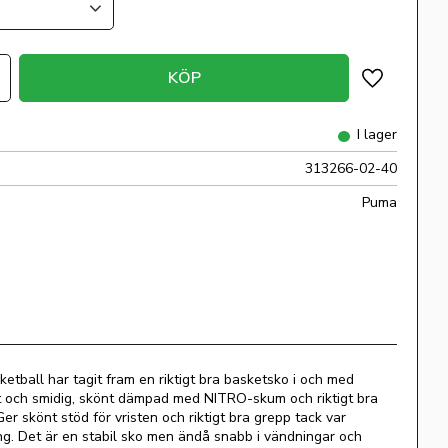
KÖP
Lägg till i 
I lager
313266-02-40
Puma
tball har tagit fram en riktigt bra basketsko i och med
t och smidig, skönt dämpad med NITRO-skum och riktigt bra
 Ger skönt stöd för vristen och riktigt bra grepp tack var
g. Det är en stabil sko men ändå snabb i vändningar och