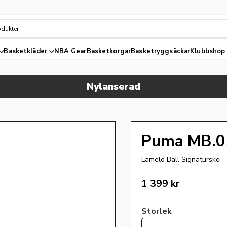
Basketkläder
NBA Gear
Basketkorgar
Basketryggsäckar
Klubbshop
Nylanserad
Puma MB.05
Lamelo Ball Signatursko
1 399
kr
Storlek