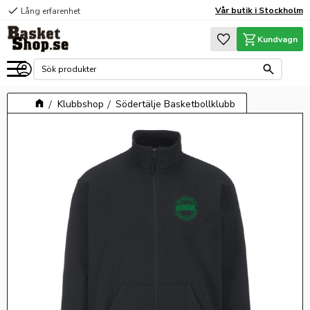
check
Vår butik i Stockholm
Lång erfarenhet
Meny
Favoriter
Kundvagn
Klubbshop
Södertälje Basketbollklubb