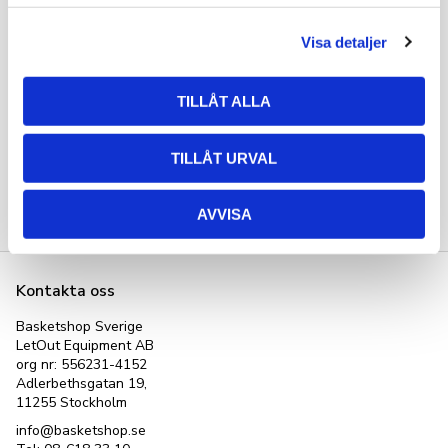
Du
l
Visa detaljer
TILLÅT ALLA
TILLÅT URVAL
Bli den första att lämna ett omdöme.
AVVISA
Kontakta oss
Basketshop Sverige
LetOut Equipment AB
org nr: 556231-4152
Adlerbethsgatan 19,
11255 Stockholm
info@basketshop.se