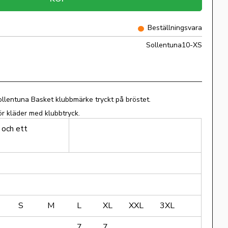
Beställningsvara
Sollentuna10-XS
llentuna Basket klubbmärke tryckt på bröstet.
ör kläder med klubbtryck.
 och ett
S
M
L
XL
XXL
3XL
7
7