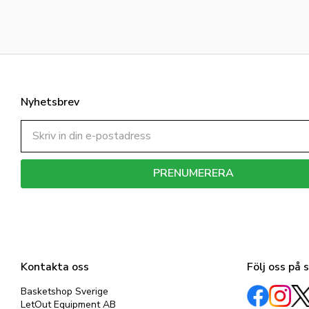
Nyhetsbrev
PRENUMERERA
Dina personuppgifter behandlas i enlighet med vår
integritetspolicy
.
Kontakta oss
Följ oss på 
Basketshop Sverige
LetOut Equipment AB