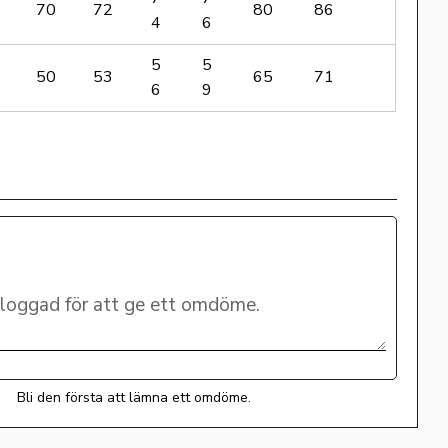
70
72
80
86
4
6
5
5
50
53
65
71
6
9
Bli den första att lämna ett omdöme.