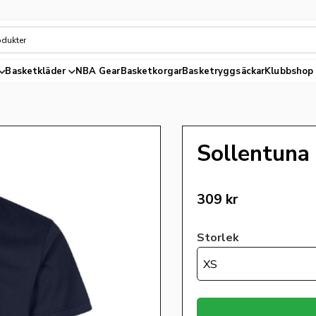
Basketkläder
NBA Gear
Basketkorgar
Basketryggsäckar
Klubbshop
Sollentuna
309
kr
Storlek
XS