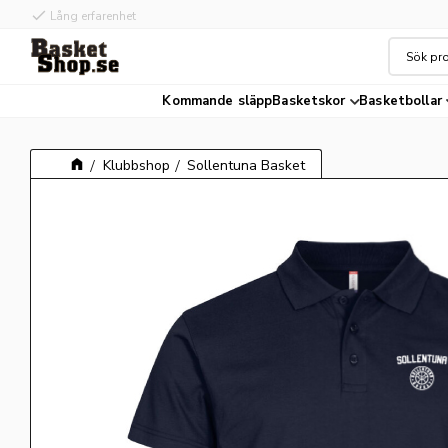
check
check
Lång erfarenhet
Hög kvalité
Kommande släpp
Basketskor
Basketbollar
Klubbshop
Sollentuna Basket