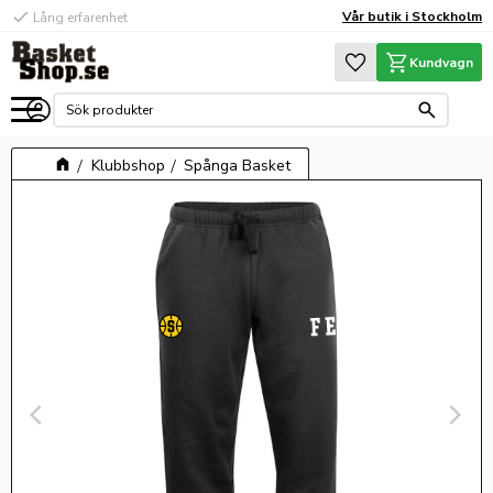
check
Vår butik i Stockholm
Lång erfarenhet
Meny
Favoriter
Kundvagn
Klubbshop
Spånga Basket