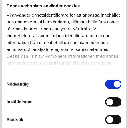
Denna webbplats använder cookies
Bli den första att lämna ett omdöme.
Vi använder enhetsidentifierare för att anpassa innehållet
och annonserna till användarna, tillhandahålla funktioner
för sociala medier och analysera vår trafik. Vi
Relaterade produkter
vidarebefordrar även sådana identifierare och annan
information från din enhet till de sociala medier och
annons- och analysföretag som vi samarbetar med.
Dessa kan i sin tur kombinera informationen med annan
information som du har tillhandahållit eller som de har
samlat in när du har använt deras tjänster.
S
Nödvändig
a
m
Spånga Basket 
Spånga Basket 
t
Inställningar
Hoody SR Marin
Shootingshirt
y
Mjuk och skön huvtröja 
Lätt och luftig 
med Spånga klubblogo 
uppvärmningströja i 100% 
c
på vänster bröst samt 
polyester med Spånga 
k
Statistik
initialer på höger bröst
Basket på bröstet och 
efternamn på ryggen.
439
kr
259
kr
e