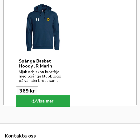
Spånga Basket 
Hoody JR Marin
Mjuk och skön huvtröja 
med Spånga klubblogo 
på vänster bröst samt 
initialer på höger bröst. 
OBS! Barnstorlekarna har 
369
kr
INTE snodd i halsen.
Kontakta oss