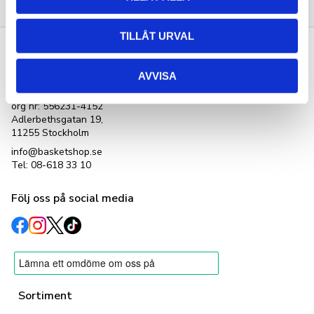
TILLÅT URVAL
Kontakta oss
AVVISA
Basketshop Sverige
LetOut Equipment AB
org nr: 556231-4152
Adlerbethsgatan 19,
11255 Stockholm
info@basketshop.se
Tel: 08-618 33 10
Följ oss på social media
Sortiment