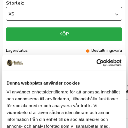
Storlek:
XS
KÖP
Lagerstatus
Beställningsvara
Artikelnr
Svedala21-LStee
Denna webbplats använder cookies
Svedala Basket L/S Tee är en mjuk och skön långärmad t-shirt i 
Svedala Basket tryckt på bröstet. Finns i både dam- och herrstorle
Vi använder enhetsidentifierare för att anpassa innehållet
Leveranstid: Ca 3 veckor för kläder med klubbtryck.
och annonserna till användarna, tillhandahålla funktioner
Måtten är ungefärliga och
för sociala medier och analysera vår trafik. Vi
ett riktmärke
vidarebefordrar även sådana identifierare och annan
information från din enhet till de sociala medier och
X
annons- och analysföretag som vi samarbetar med.