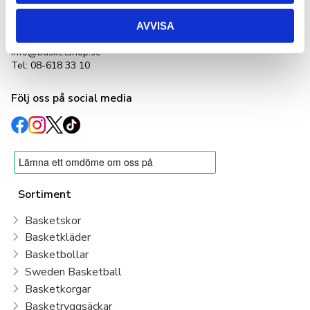
org nr: 556231-4152
Adlerbethsgatan 19,
AVVISA
11255 Stockholm
info@basketshop.se
Tel: 08-618 33 10
Följ oss på social media
Sortiment
Basketskor
Basketkläder
Basketbollar
Sweden Basketball
Basketkorgar
Basketryggsäckar