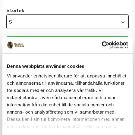
Storlek
S
KÖP
Lagerstatus
I lager
Denna webbplats använder cookies
Artikelnr
SBBF86-S
Vi använder enhetsidentifierare för att anpassa innehållet
Sweden Basketball
och annonserna till användarna, tillhandahålla funktioner
för sociala medier och analysera vår trafik. Vi
vidarebefordrar även sådana identifierare och annan
information från din enhet till de sociala medier och
annons- och analysföretag som vi samarbetar med.
Dessa kan i sin tur kombinera informationen med annan
information som du har tillhandahållit eller som de har
Huvtröja från Adidas i 70% bomull & 30% polyester med
samlat in när du har använt deras tjänster.
broderad Sweden Basketball på v-bröst. Basketshop.se är