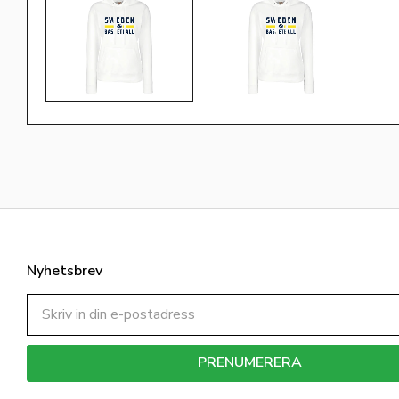
Nyhetsbrev
PRENUMERERA
Dina personuppgifter behandlas i enlighet med vår
integritetspolicy
.