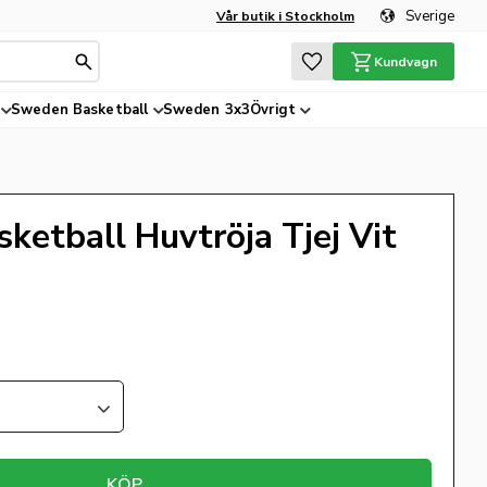
Sverige
Vår butik i Stockholm
Favoriter
Kundvagn
Sweden Basketball
Sweden 3x3
Övrigt
etball Huvtröja Tjej Vit
KÖP