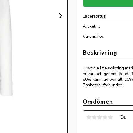
Lagerstatus
Artikelnr
Huvtröja i tjejskärning m
huvan och genomgående fic
80% kammad bomull, 20% po
Basketbollförbundet.
Omdömen
Du