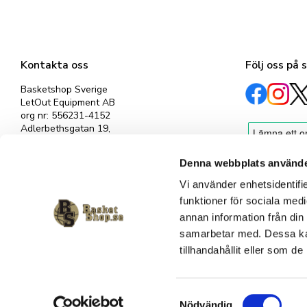
Kontakta oss
Följ oss på 
Basketshop Sverige
LetOut Equipment AB
org nr: 556231-4152
Adlerbethsgatan 19,
11255 Stockholm
info@basketshop.se
Denna webbplats använde
Tel: 08-618 33 10
Vi använder enhetsidentifie
funktioner för sociala medi
annan information från din
samarbetar med. Dessa kan
tillhandahållit eller som d
S
Nödvändig