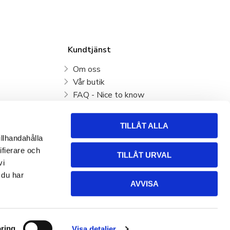
Kundtjänst
Om oss
Vår butik
FAQ - Nice to know
Mina sidor
Kundtjänst
TILLÅT ALLA
Köpvillkor
illhandahålla
Hur handlar jag?
ifierare och
TILLÅT URVAL
Policy och cookies
vi
Retur, byte och Reklamation
 du har
AVVISA
ring
Visa detaljer