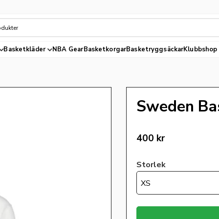
Basketkläder
NBA Gear
Basketkorgar
Basketryggsäckar
Klubbshop
Sweden Bask
400
kr
Storlek
XS