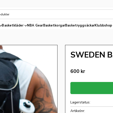
Basketkläder
NBA Gear
Basketkorgar
Basketryggsäckar
Klubbshop
SWEDEN B
600
kr
Lagerstatus
Artikelnr