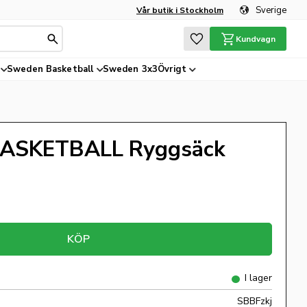
Sverige
Vår butik i Stockholm
Favoriter
Kundvagn
Sweden Basketball
Sweden 3x3
Övrigt
ASKETBALL Ryggsäck
KÖP
I lager
SBBFzkj