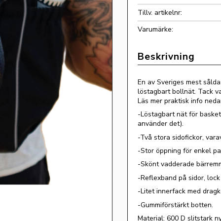
Tillv. artikelnr
En av Sveriges mest sålda
löstagbart bollnät. Tack v
Läs mer praktisk info neda
-Löstagbart nät för basket
använder det).
-Två stora sidofickor, var
-Stor öppning för enkel p
-Skönt vadderade bärrem
-Reflexband på sidor, loc
-Litet innerfack med dragk
-Gummiförstärkt botten.
Material: 600 D slitstark n