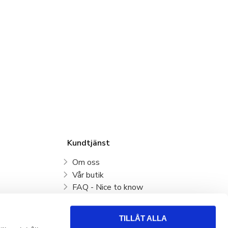
Kundtjänst
Om oss
Vår butik
FAQ - Nice to know
Mina sidor
Kundtjänst
TILLÅT ALLA
Köpvillkor