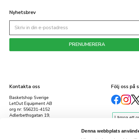
Nyhetsbrev
PRENUMERERA
Dina personuppgifter behandlas i enlighet med vår
integritetspolicy
.
Kontakta oss
Följ oss på 
Basketshop Sverige
LetOut Equipment AB
org nr: 556231-4152
Adlerbethsgatan 19,
11255 Stockholm
info@basketshop.se
Denna webbplats använde
Tel: 08-618 33 10