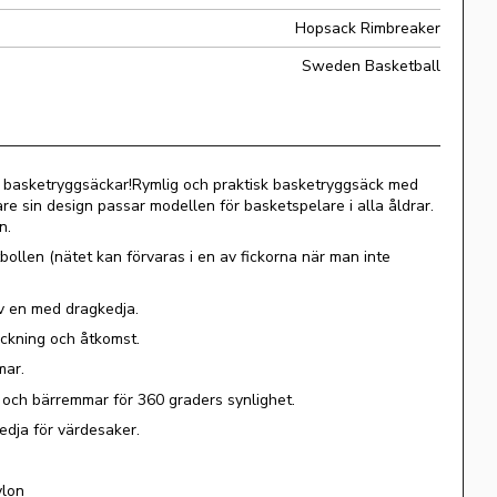
Hopsack Rimbreaker
Sweden Basketball
 basketryggsäckar!Rymlig och praktisk basketryggsäck med
are sin design passar modellen för basketspelare i alla åldrar.
n.
bollen (nätet kan förvaras i en av fickorna när man inte
av en med dragkedja.
ackning och åtkomst.
mar.
k och bärremmar för 360 graders synlighet.
edja för värdesaker.
ylon