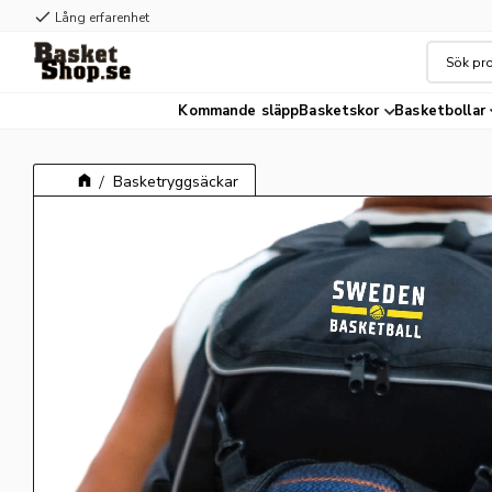
check
Lång erfarenhet
Kommande släpp
Basketskor
Basketbollar
Basketryggsäckar