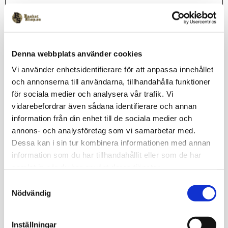
Lagerstatus
Beställningsvara
Artikelnr
TABY-045_XS
Clique
Denna webbplats använder cookies
Vi använder enhetsidentifierare för att anpassa innehållet
och annonserna till användarna, tillhandahålla funktioner
Mjuk och skön långärmad t-shirt i modern och kroppsnära
för sociala medier och analysera vår trafik. Vi
passform. Täby Basket tryck på bröstet.Material: 100% bomull
vidarebefordrar även sådana identifierare och annan
Unisexstorlekar. Leveranstid: Ca 3 veckor för kläder med
information från din enhet till de sociala medier och
klubbtryck.
annons- och analysföretag som vi samarbetar med.
Omdömen
Dessa kan i sin tur kombinera informationen med annan
information som du har tillhandahållit eller som de har
Du
samlat in när du har använt deras tjänster.
S
Nödvändig
a
m
t
Inställningar