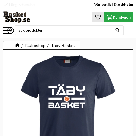
check
Vår butik i Stockholm
Hög kvalité
Meny
Favoriter
Kundvagn
Klubbshop
Täby Basket