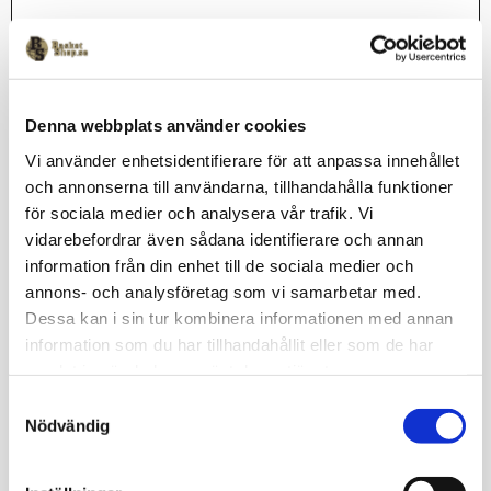
Lagerstatus
Beställningsvara
Artikelnr
TABY-03
Clique
Denna webbplats använder cookies
Vi använder enhetsidentifierare för att anpassa innehållet
och annonserna till användarna, tillhandahålla funktioner
Mjuk och skön t-shirt i modern och kroppsnära passform. Täby
för sociala medier och analysera vår trafik. Vi
Basket tryck på bröstet.Rundstickad modell med ribbad kant
vidarebefordrar även sådana identifierare och annan
med elastan i halsen. Material: 100% bomull Finns i jr- och
unisexstorlekar. Leveranstid: Ca 3 veckor för kläder med
information från din enhet till de sociala medier och
klubbtryck.
annons- och analysföretag som vi samarbetar med.
Dessa kan i sin tur kombinera informationen med annan
Omdömen
information som du har tillhandahållit eller som de har
samlat in när du har använt deras tjänster.
Du
S
Nödvändig
a
m
t