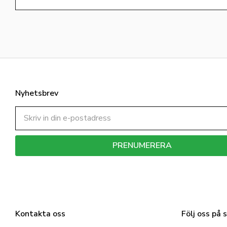
Nyhetsbrev
PRENUMERERA
Dina personuppgifter behandlas i enlighet med vår
integritetspolicy
.
Kontakta oss
Följ oss på 