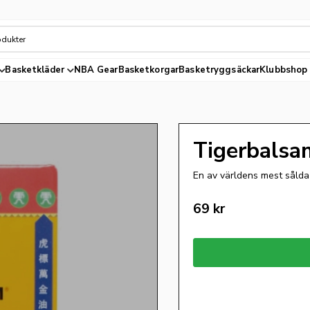
Basketkläder
NBA Gear
Basketkorgar
Basketryggsäckar
Klubbshop
Tigerbalsa
En av världens mest sålda 
69
kr