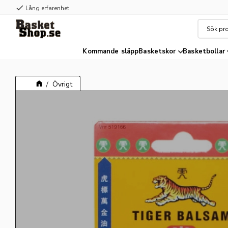
check
Lång erfarenhet
Kommande släpp
Basketskor
Basketbollar
Övrigt