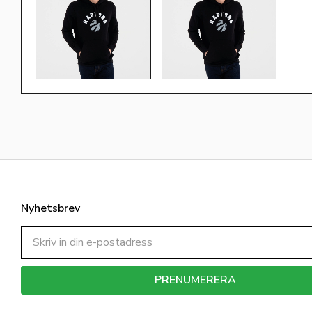
Nyhetsbrev
PRENUMERERA
Dina personuppgifter behandlas i enlighet med vår
integritetspolicy
.