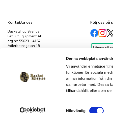
Kontakta oss
Följ oss på 
Basketshop Sverige
LetOut Equipment AB
org nr: 556231-4152
Adlerbethsgatan 19,
11255 Stockholm
info@basketshop.se
Denna webbplats använde
Tel: 08-618 33 10
Vi använder enhetsidentifie
funktioner för sociala medi
annan information från din
samarbetar med. Dessa kan
tillhandahållit eller som d
S
Nödvändig