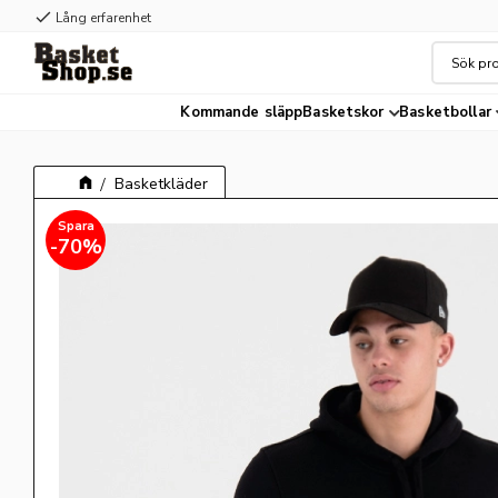
check
Lång erfarenhet
Kommande släpp
Basketskor
Basketbollar
Basketkläder
70
%