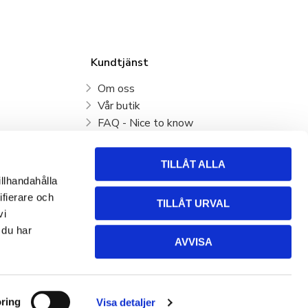
Kundtjänst
Om oss
Vår butik
FAQ - Nice to know
Mina sidor
Kundtjänst
TILLÅT ALLA
Köpvillkor
illhandahålla
Hur handlar jag?
ifierare och
TILLÅT URVAL
Policy och cookies
vi
Retur, byte och Reklamation
 du har
AVVISA
ring
Visa detaljer