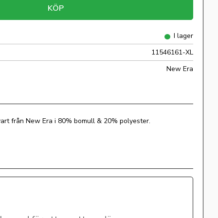
KÖP
I lager
11546161-XL
New Era
art från New Era i 80% bomull & 20% polyester.