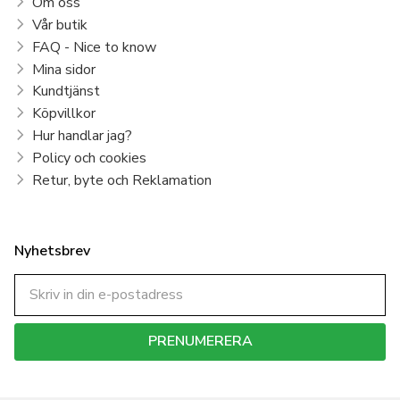
Om oss
Vår butik
FAQ - Nice to know
Mina sidor
Kundtjänst
Köpvillkor
Hur handlar jag?
Policy och cookies
Retur, byte och Reklamation
Nyhetsbrev
PRENUMERERA
Dina personuppgifter behandlas i enlighet med vår
integritetspolicy
.