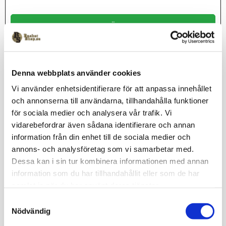
KÖP
Lagerstatus
Beställningsvara
Artikelnr
TumbaBasketlinne_001
Denna webbplats använder cookies
Vi använder enhetsidentifierare för att anpassa innehållet
och annonserna till användarna, tillhandahålla funktioner
för sociala medier och analysera vår trafik. Vi
Damlinne ink klubbmärke vänster bröst.
vidarebefordrar även sådana identifierare och annan
Material: 100% polyester.
information från din enhet till de sociala medier och
Storlek: XS, S, M, L, XL.
annons- och analysföretag som vi samarbetar med.
Leveranstid: Ca 3 veckor
Dessa kan i sin tur kombinera informationen med annan
information som du har tillhandahållit eller som de har
Omdömen
samlat in när du har använt deras tjänster.
S
Du
Nödvändig
a
m