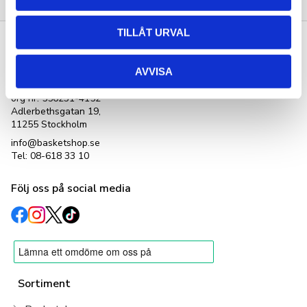
TILLÅT URVAL
Kontakta oss
AVVISA
Basketshop Sverige
LetOut Equipment AB
org nr: 556231-4152
Adlerbethsgatan 19,
11255 Stockholm
info@basketshop.se
Tel: 08-618 33 10
Följ oss på social media
Sortiment