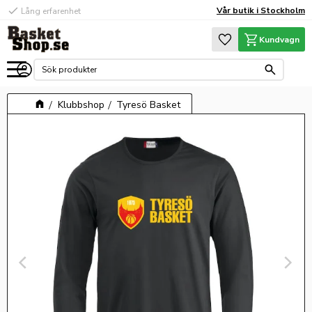
check
Vår butik i Stockholm
Lång erfarenhet
Meny
Favoriter
Kundvagn
Klubbshop
Tyresö Basket