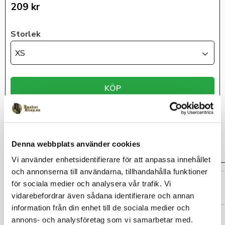
209
kr
Storlek
XS
KÖP
Lagerstatus
Beställningsvara
Artikelnr
8-2-TY_007
Denna webbplats använder cookies
Vi använder enhetsidentifierare för att anpassa innehållet
och annonserna till användarna, tillhandahålla funktioner
Måtten är ungefärliga och
för sociala medier och analysera vår trafik. Vi
ett riktmärke
vidarebefordrar även sådana identifierare och annan
information från din enhet till de sociala medier och
X
annons- och analysföretag som vi samarbetar med.
Storlek
S
M
L
XL