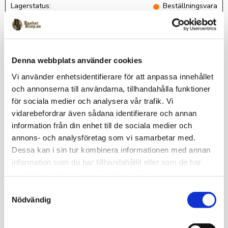
Lagerstatus
Beställningsvara
Artikelnr
9-1-TY
Spalding
Denna webbplats använder cookies
Vi använder enhetsidentifierare för att anpassa innehållet
Snygg, rymlig och praktisk basketryggsäck från
och annonserna till användarna, tillhandahålla funktioner
Spalding.Ryggsäcken har ett stort huvudfack, två st sidfickor i
för sociala medier och analysera vår trafik. Vi
mesh och ett bollfack fram som rymmer din basketboll oavsett
vidarebefordrar även sådana identifierare och annan
storlek på bollen. Total volym: Ca 50 liter Inklusive Tyresö
Baskets klubbmärke och Namn på locket. Leveranstid: Ca 3
information från din enhet till de sociala medier och
veckor för kläder med klubbtryck.
annons- och analysföretag som vi samarbetar med.
Dessa kan i sin tur kombinera informationen med annan
Omdömen
information som du har tillhandahållit eller som de har
samlat in när du har använt deras tjänster.
Du
S
Nödvändig
a
m
t