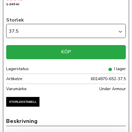
Ordinarie pris:
1 249
kr
Storlek
37,5
KÖP
Lagerstatus
I lager
Artikelnr
6014870-652-37.5
Under Armour