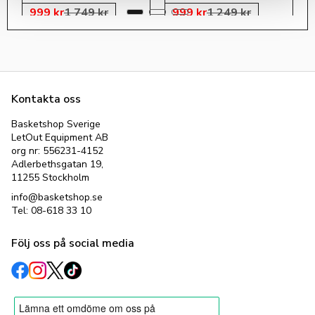
999
kr
1 749
kr
999
kr
1 249
kr
Kontakta oss
Basketshop Sverige
LetOut Equipment AB
org nr: 556231-4152
Adlerbethsgatan 19,
11255 Stockholm
info@basketshop.se
Tel: 08-618 33 10
Följ oss på social media