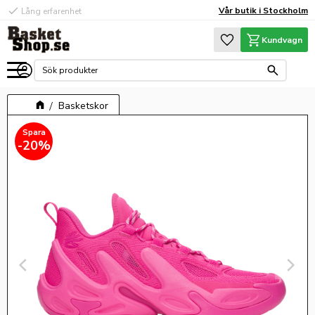
check
Vår butik i Stockholm
Lång erfarenhet
Meny
Favoriter
Kundvagn
Basketskor
20
%