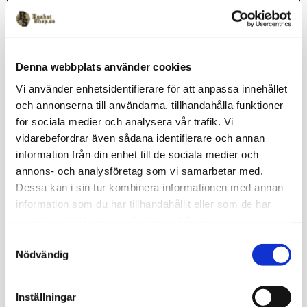
Stephen Curry Signatursko - The Final Chapter!
Curry 13 blir den sista skomodellen som produceras i
samarbete mellan Under Armour och Stephen Curry/Curry
Brand eftersom parterna har enats om att avsluta sin långa
och framgångsrika alians.
Denna webbplats använder cookies
En av de absolut lättaste Curry skorna sedan starten 2015!
Vi använder enhetsidentifierare för att anpassa innehållet
Skönt vadderad sko med infällningar i mesh för bra ventilation.
och annonserna till användarna, tillhandahålla funktioner
Stabiliserande "armar" på in och utsida för extra stabilitet i
för sociala medier och analysera vår trafik. Vi
sidled. Mjukt skum i mellansulan för explosiv energiåtergivning
vidarebefordrar även sådana identifierare och annan
och skön stötdämpning!
information från din enhet till de sociala medier och
Yttersulans mönster är utformat för optimalt grepp mot golvet.
annons- och analysföretag som vi samarbetar med.
Dessa kan i sin tur kombinera informationen med annan
Omdömen
information som du har tillhandahållit eller som de har
samlat in när du har använt deras tjänster.
Du
S
Nödvändig
a
m
t
Inställningar
y