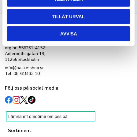
TILLÅT URVAL
Kontakta oss
AVVISA
Basketshop Sverige
LetOut Equipment AB
org nr: 556231-4152
Adlerbethsgatan 19,
11255 Stockholm
info@basketshop.se
Tel: 08-618 33 10
Följ oss på social media
Sortiment