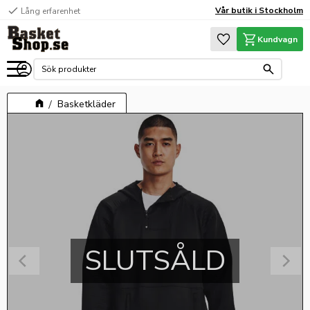
check
Vår butik i Stockholm
Lång erfarenhet
Meny
Favoriter
Kundvagn
Basketkläder
SLUTSÅLD