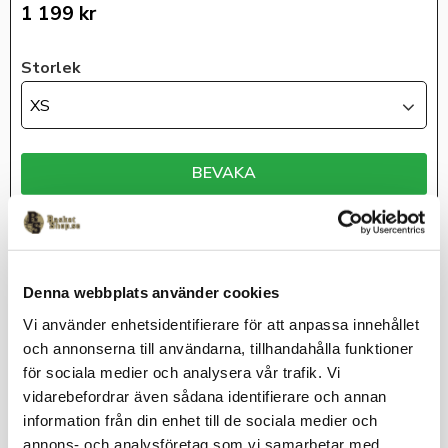
1 199
kr
Storlek
XS
BEVAKA
Lagerstatus
Slutsåld
Denna webbplats använder cookies
Artikelnr
1374296-001-XS
Vi använder enhetsidentifierare för att anpassa innehållet
Under Armour
och annonserna till användarna, tillhandahålla funktioner
för sociala medier och analysera vår trafik. Vi
vidarebefordrar även sådana identifierare och annan
information från din enhet till de sociala medier och
Playable jacket har ett unikt 3-lagers material som är adaptivt
annons- och analysföretag som vi samarbetar med.