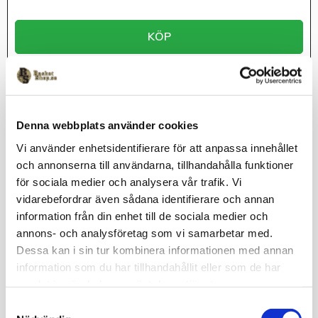
KÖP
Lagerstatus
Beställningsvara
Artikelnr
Velanda7-122.128
Craft
Denna webbplats använder cookies
Vi använder enhetsidentifierare för att anpassa innehållet
och annonserna till användarna, tillhandahålla funktioner
för sociala medier och analysera vår trafik. Vi
Velanda traingjacket är en stretchig och slitstark träningsjacka
vidarebefordrar även sådana identifierare och annan
som ger bra fukttransport vid intensiv fysisk aktivitet. Plagget
information från din enhet till de sociala medier och
är gjort av återvunnen polyester och representerar den nya
generationens träningskläder som är utvecklade för att
annons- och analysföretag som vi samarbetar med.
minimera miljöpåverkan.• Hel dragkedja framtill • Två sidfickor
Dessa kan i sin tur kombinera informationen med annan
med dragkedja Material: 100% återvunnen polyester
information som du har tillhandahållit eller som de har
Leveranstid: Ca 3 veckor.
samlat in när du har använt deras tjänster.
Omdömen
S