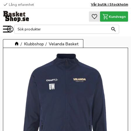
check
Vår butik i Stockholm
Lång erfarenhet
Meny
Favoriter
Kundvagn
Klubbshop
Velanda Basket