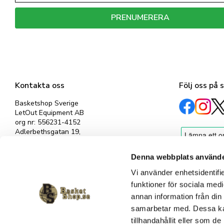
PRENUMERERA
Dina personuppgifter behandlas i enlighet med vår
integritetspolicy
.
Kontakta oss
Följ oss på 
Basketshop Sverige
LetOut Equipment AB
org nr: 556231-4152
Adlerbethsgatan 19,
11255 Stockholm
info@basketshop.se
Denna webbplats använde
Tel: 08-618 33 10
Vi använder enhetsidentifie
funktioner för sociala medi
annan information från din
samarbetar med. Dessa kan
tillhandahållit eller som d