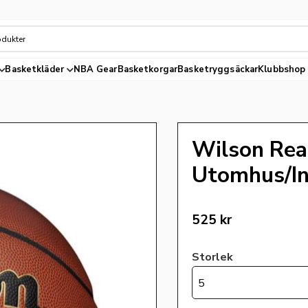
Basketkläder
NBA Gear
Basketkorgar
Basketryggsäckar
Klubbshop
Wilson Rea
Utomhus/I
525
kr
Storlek
5