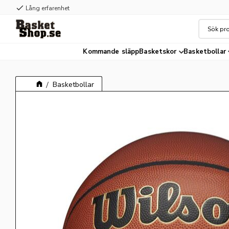
check
Lång erfarenhet
Kommande släpp
Basketskor
Basketbollar
Basketbollar