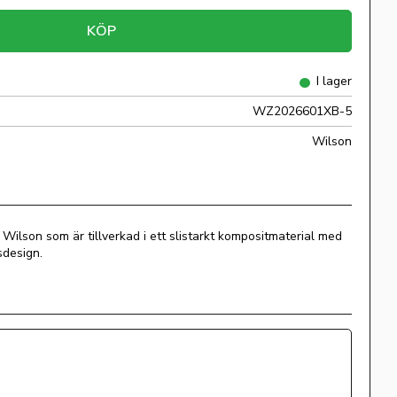
KÖP
I lager
WZ2026601XB-5
Wilson
ilson som är tillverkad i ett slistarkt kompositmaterial med
sdesign.