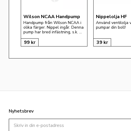
Wilson NCAA Handpump
Nippelolja HF
Handpump från Wilson NCAA i 
Använd ventilolja 
olika färger. Nippel ingår. Denna 
pumpar din boll!
pump har bred infästning, s.k. 
"bilventil" (Schrader)
99
kr
39
kr
Nyhetsbrev