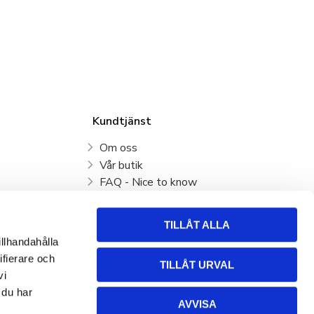
Kundtjänst
Om oss
Vår butik
FAQ - Nice to know
Mina sidor
Kundtjänst
TILLÅT ALLA
Köpvillkor
illhandahålla
Hur handlar jag?
ifierare och
TILLÅT URVAL
Policy och cookies
vi
Retur, byte och Reklamation
 du har
AVVISA