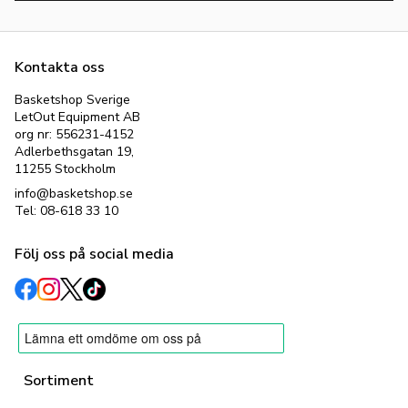
konstruktioner. För att maximera din prestation på planen
krävs rätt stöd; Antas sortiment erbjuder lösningar för allt
från explosiva guards till stabila skyttar, med fokus på
grepp (traction)
,
responsivitet
och
hållbarhet
.
Kontakta oss
Vilka basketskor ska jag välja?
Basketshop Sverige
LetOut Equipment AB
Anta utvecklar skor för specifika spelstilar och behov. Hitta
org nr: 556231-4152
rätt modell baserat på din roll på planen:
Adlerbethsgatan 19,
11255 Stockholm
För den kreativa guarden (Kyrie Irving / KAI-serien):
Om
ditt spel bygger på snabba riktningsförändringar,
info@basketshop.se
crossovers och kreativt fotarbete är
Anta KAI
det givna
Tel: 08-618 33 10
valet. Skon är designad för maximal markkontakt och ett
grepp som tillåter spel i extrema vinklar.
Följ oss på social media
För den pricksäkra skytten (Klay Thompson / KT-serien):
Behöver du stabilitet vid upphopp och stöd vid landningar
efter tunga skott?
Anta KT
är byggd för att erbjuda
vridstyvhet och dämpning som skyddar fötterna under
långa matcher och träningar.
Köp Anta i Stockholm och online
Sortiment
Oavsett om du söker de senaste signaturmodellerna eller
prisvärda lagskor, hittar du ditt nästa par hos oss. Beställ