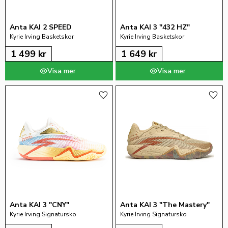
Anta KAI 2 SPEED
Anta KAI 3 "432 HZ"
Kyrie Irving Basketskor
Kyrie Irving Basketskor
1 499
kr
1 649
kr
Lägg till i favoriter
Lägg 
Anta KAI 3 "CNY"
Anta KAI 3 "The Mastery"
Kyrie Irving Signatursko
Kyrie Irving Signatursko