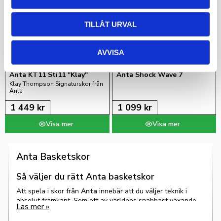
TILLÅT URVAL
AVVISA
Anta KT11 Sti11 "Klay"
Anta Shock Wave 7
Klay Thompson Signaturskor från 
Anta
1 449
kr
1 099
kr
Anta Basketskor
Så väljer du rätt Anta basketskor
Att spela i skor från
Anta
innebär att du väljer teknik i
absolut framkant. Som ett av världens snabbast växande
basketmärken har Anta revolutionerat marknaden med
innovationer som
NitroEdge
-dämpning och extremt stabila