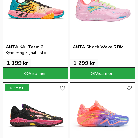
ANTA KAI Team 2
ANTA Shock Wave 5 BM
Kyrie Irving Signatursko
1 199
kr
1 299
kr
NYHET
Lägg till i favoriter
Lägg 