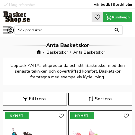
check
check
Vår butik i Stockholm
Lång erfarenhet
Hög kvalité
Meny
Favoriter
Kundvagn
Anta Basketskor
Basketskor
Anta Basketskor
Upptäck ANTAs elitprestanda och stil. Basketskor med den
senaste tekniken och oöverträffad komfort. Basketskor
framtagna med exempelvis Kyrie Irving.
Filtrera
Sortera
NYHET
NYHET
Lägg till i favoriter
Lägg 