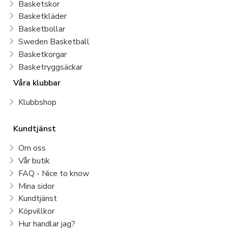
Basketskor
dina
Anta basketskor
online med snabb leverans över hela
Basketkläder
Sverige
, eller besök vår butik i
Stockholm
för att testa
Basketbollar
passformen och få experthjälp av vår personal.
Sweden Basketball
Basketkorgar
Basketryggsäckar
Våra klubbar
Klubbshop
Kundtjänst
Om oss
Vår butik
FAQ - Nice to know
Mina sidor
Kundtjänst
Köpvillkor
Hur handlar jag?