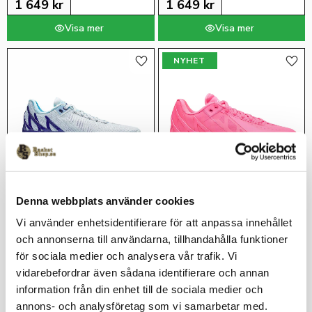
1 649
kr
1 649
kr
NYHET
Lägg till i favoriter
Lägg 
Denna webbplats använder cookies
Anta KT11 "Christmas 
Anta KT11 "Flamingo"
Blue"
Vi använder enhetsidentifierare för att anpassa innehållet
Klay Thompson Signaturskor från 
Anta
Klay Thompson Signaturskor
och annonserna till användarna, tillhandahålla funktioner
för sociala medier och analysera vår trafik. Vi
1 449
kr
1 449
kr
vidarebefordrar även sådana identifierare och annan
information från din enhet till de sociala medier och
annons- och analysföretag som vi samarbetar med.