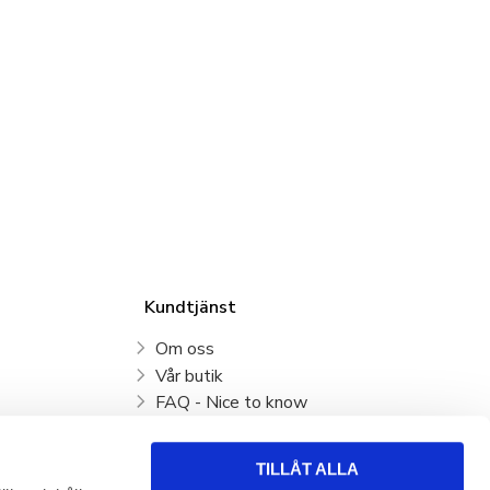
Kundtjänst
Om oss
Vår butik
FAQ - Nice to know
Mina sidor
Kundtjänst
TILLÅT ALLA
Köpvillkor