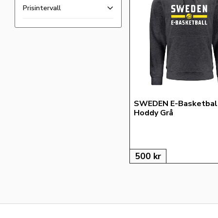
Sweden E-Basketball
Prisintervall
140
152
XS
200
500
S
M
L
XL
SWEDEN E-Basketball
2XL
Hoddy Grå
3XL
500
kr