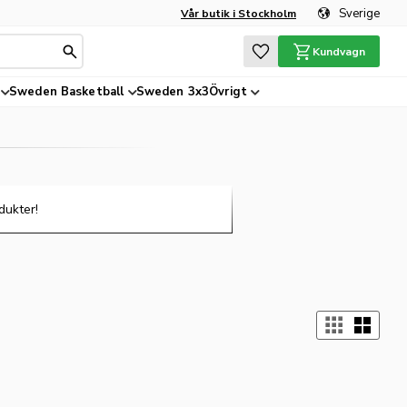
Sverige
Vår butik i Stockholm
Favoriter
Kundvagn
Sweden Basketball
Sweden 3x3
Övrigt
dukter!
Välj 