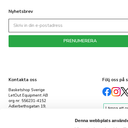
Nyhetsbrev
PRENUMERERA
Dina personuppgifter behandlas i enlighet med vår
integritetspolicy
.
Kontakta oss
Följ oss på 
Basketshop Sverige
LetOut Equipment AB
org nr: 556231-4152
Adlerbethsgatan 19,
11255 Stockholm
info@basketshop.se
Denna webbplats använde
Tel: 08-618 33 10