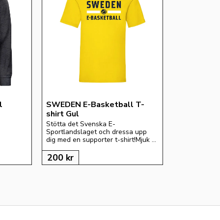
 
SWEDEN E-Basketball T-
shirt Gul
Stötta det Svenska E-
Sportlandslaget och dressa upp 
dig med en supporter t-shirt!Mjuk 
och skön t-shirt i 100% bomull 
med SWEDEN E-BASKETBALL 
200
kr
tryckt på bröstet.Produkten är en 
beställningsvara och leveranstiden 
är 2-3 veckor.Basketshop.se är 
Officiell Partner till Svenska 
Basketbollförbundet.