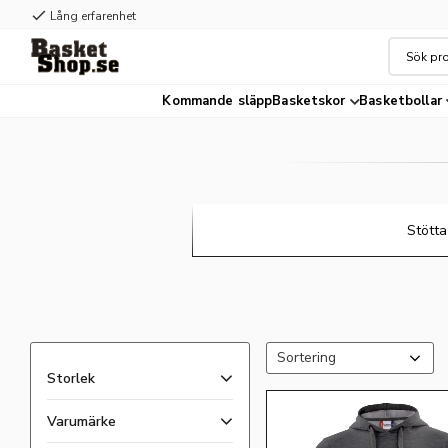
check
Lång erfarenhet
Kommande släpp
Basketskor
Basketbollar
Stötta
Välj sortering
Storlek
116
128