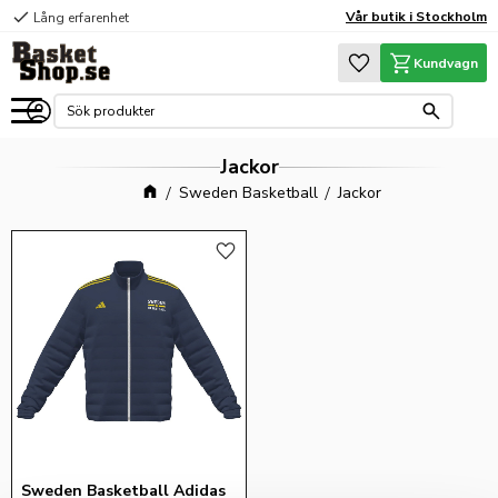
check
Vår butik i Stockholm
Lång erfarenhet
Meny
Favoriter
Kundvagn
Jackor
Sweden Basketball
Jackor
Lägg till i favoriter
Sweden Basketball Adidas 