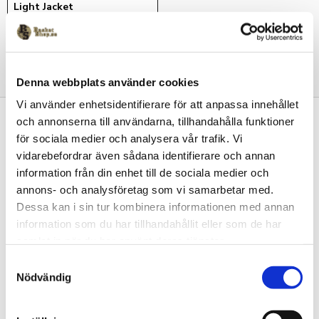
Light Jacket
1 500
kr
Denna webbplats använder cookies
Vi använder enhetsidentifierare för att anpassa innehållet
och annonserna till användarna, tillhandahålla funktioner
Kontakta oss
för sociala medier och analysera vår trafik. Vi
Basketshop Sverige
vidarebefordrar även sådana identifierare och annan
LetOut Equipment AB
information från din enhet till de sociala medier och
org nr: 556231-4152
annons- och analysföretag som vi samarbetar med.
Adlerbethsgatan 19,
11255 Stockholm
Dessa kan i sin tur kombinera informationen med annan
info@basketshop.se
information som du har tillhandahållit eller som de har
Tel: 08-618 33 10
samlat in när du har använt deras tjänster.
S
Följ oss på social media
Nödvändig
a
m
t