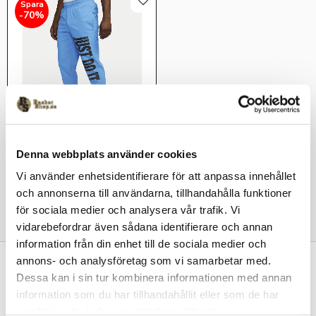
Lägg till i favoriter
70
%
Nike DNA Woven Pants Blå
Denna webbplats använder cookies
Vi använder enhetsidentifierare för att anpassa innehållet
225
kr
749
kr
och annonserna till användarna, tillhandahålla funktioner
för sociala medier och analysera vår trafik. Vi
vidarebefordrar även sådana identifierare och annan
information från din enhet till de sociala medier och
annons- och analysföretag som vi samarbetar med.
Kontakta oss
Dessa kan i sin tur kombinera informationen med annan
Basketshop Sverige
information som du har tillhandahållit eller som de har
LetOut Equipment AB
samlat in när du har använt deras tjänster.