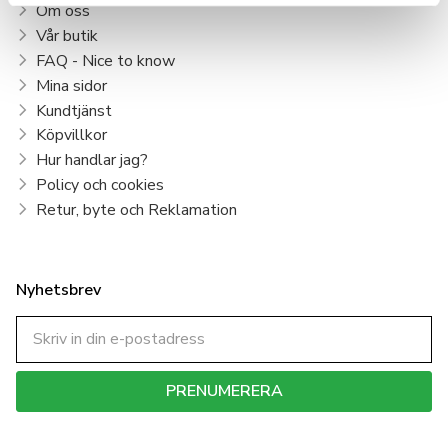
Om oss
stötdämpning och support är
Fresh Foam BB
din ultimata
lagkamrat på planen.
Vår butik
FAQ - Nice to know
Mina sidor
Kundtjänst
Köpvillkor
Hur handlar jag?
Policy och cookies
Retur, byte och Reklamation
Nyhetsbrev
PRENUMERERA
Dina personuppgifter behandlas i enlighet med vår
integritetspolicy
.