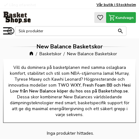
check
check
Vår butik i Stockholm
Lång erfarenhet
Hög kvalité
Meny
Favoriter
Kundvagn
New Balance Basketskor
Basketskor
New Balance Basketskor
Vill du dominera på basketplanen med samma oslagbara
komfort, stabilitet och stil som NBA-stjärnorna Jamal Murray,
Tyrese Maxey och Kawhi Leonard? Högpresterande och
innovativa modeller som
TWO WXY, Fresh Foam BB och Hesi
Low från New Balance köper du hos oss på Basketshop.se.
Dessa skor kombinerar New Balances världsledande
dämpningsteknologier med smart, basketspecifik support för
att ge dig maximal energiåtergivning och ett säkert grepp i
varje sekvens.
Inga produkter hittades.