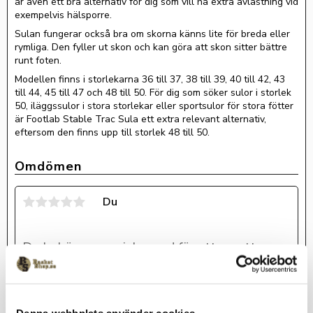
är även ett bra alternativ för dig som vill ha extra avlastning vid
exempelvis hälsporre.
Sulan fungerar också bra om skorna känns lite för breda eller
rymliga. Den fyller ut skon och kan göra att skon sitter bättre
runt foten.
Modellen finns i storlekarna 36 till 37, 38 till 39, 40 till 42, 43
till 44, 45 till 47 och 48 till 50. För dig som söker sulor i storlek
50, iläggssulor i stora storlekar eller sportsulor för stora fötter
är Footlab Stable Trac Sula ett extra relevant alternativ,
eftersom den finns upp till storlek 48 till 50.
Omdömen
Du
Bli den första att lämna ett omdöme.
Denna webbplats använder cookies