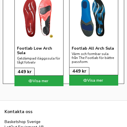
Footlab Low Arch 
Footlab All Arch Sula
Sula
Värm och formbar sula 
från The Footlab för bättre 
Geldämpad iläggssula för 
passform.
lågt fotvalv
449
kr
449
kr
Kontakta oss
Basketshop Sverige