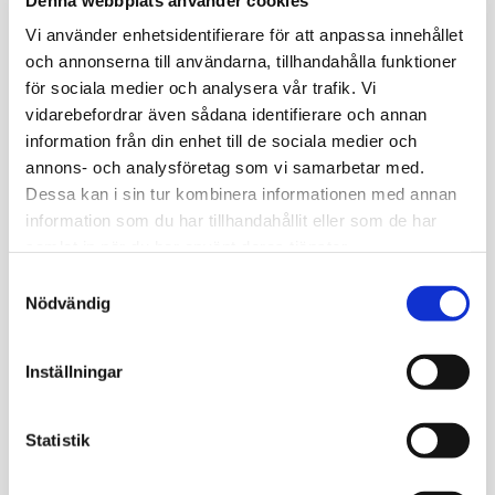
Vi använder enhetsidentifierare för att anpassa innehållet
och annonserna till användarna, tillhandahålla funktioner
för sociala medier och analysera vår trafik. Vi
Relaterade produkter
vidarebefordrar även sådana identifierare och annan
information från din enhet till de sociala medier och
annons- och analysföretag som vi samarbetar med.
Dessa kan i sin tur kombinera informationen med annan
information som du har tillhandahållit eller som de har
samlat in när du har använt deras tjänster.
S
Nödvändig
a
m
Footlab Low Arch 
Footlab All Arch Sula
t
Inställningar
Sula
Värm och formbar sula 
y
från The Footlab för bättre 
Geldämpad iläggssula för 
passform.
lågt fotvalv
c
k
Statistik
449
kr
449
kr
e
s