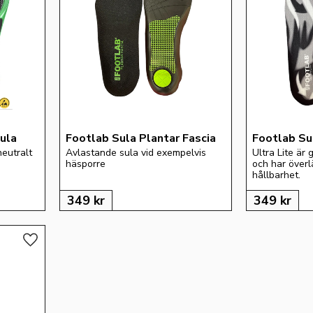
ula
Footlab Sula Plantar Fascia
Footlab Sul
eutralt 
Avlastande sula vid exempelvis 
Ultra Lite är
häsporre
och har överl
hållbarhet.
349
kr
349
kr
Lägg till i favoriter