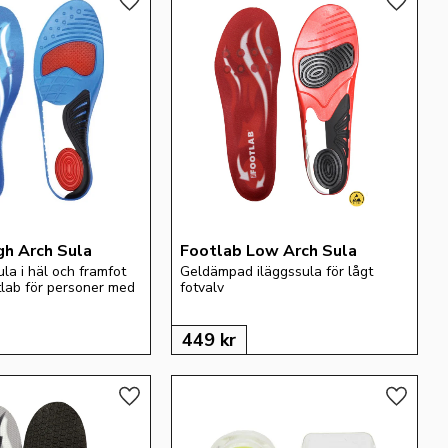
Lägg till i favoriter
Lägg till
gh Arch Sula
Footlab Low Arch Sula
a i häl och framfot 
Geldämpad iläggssula för lågt 
lab för personer med 
fotvalv
449
kr
Lägg till i favoriter
Lägg till