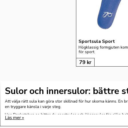
Sportsula Sport
Högklassig formgjuten komf
för sport.
79
kr
Sulor och innersulor: bättre
Att välja rätt sula kan göra stor skillnad för hur skorna känns. En b
en tryggare känsla i varje steg.
Hos Basketshop.se hittar du sportsulor och iläggssulor för olika beh
vardags, kan rätt sula göra skorna ännu bättre.