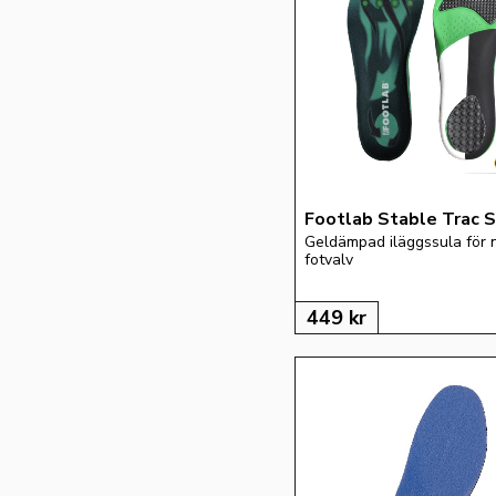
47
48
49
50
33-35
36-37
36-38
Footlab Stable Trac S
38-39
Geldämpad iläggssula för n
40-42
fotvalv
42-44
449
kr
43-44
45-46
45-47
48-50
Blå-Kille
Gul-Tjej