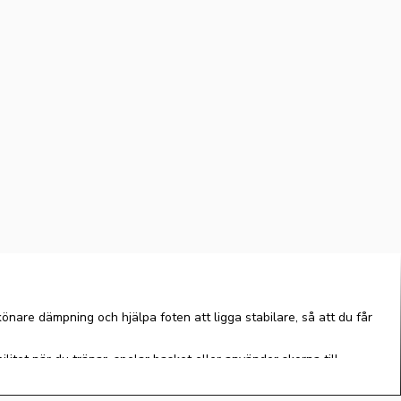
könare dämpning och hjälpa foten att ligga stabilare, så att du får
litet när du tränar, spelar basket eller använder skorna till