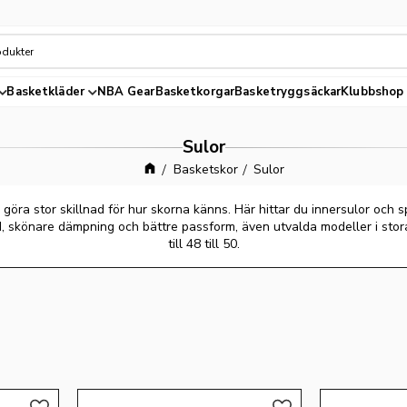
Basketkläder
NBA Gear
Basketkorgar
Basketryggsäckar
Klubbshop
Sulor
Basketskor
Sulor
 göra stor skillnad för hur skorna känns. Här hittar du innersulor och 
d, skönare dämpning och bättre passform, även utvalda modeller i stor
till 48 till 50.