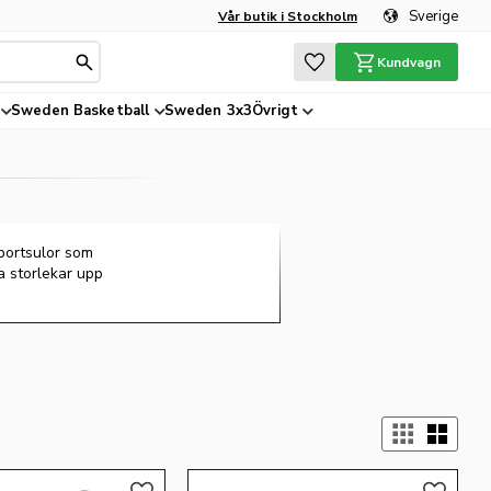
Sverige
Vår butik i Stockholm
Favoriter
Kundvagn
Sweden Basketball
Sweden 3x3
Övrigt
sportsulor som
a storlekar upp
Välj 