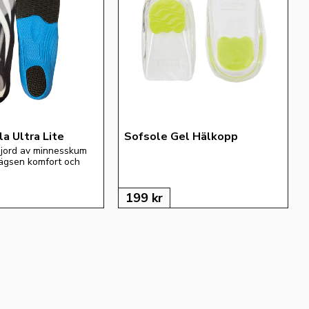
a Ultra Lite
Sofsole Gel Hälkopp
 gjord av minnesskum 
ägsen komfort och 
199
kr