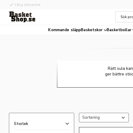
check
Hög kvalité
Kommande släpp
Basketskor
Basketbollar
Rätt sula kan
ger bättre stö
Välj sortering
Storlek