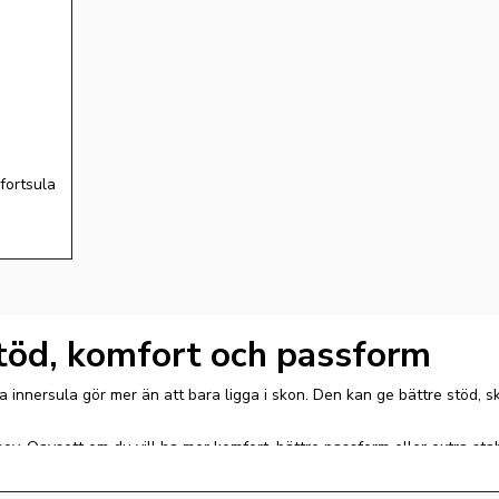
ortsula 
 stöd, komfort och passform
ra innersula gör mer än att bara ligga i skon. Den kan ge bättre stöd, s
ov. Oavsett om du vill ha mer komfort, bättre passform eller extra stabi