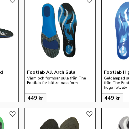
Lägg till i favoriter
Lägg till i favoriter
dd
Footlab All Arch Sula
Footlab Hi
Värm och formbar sula från The 
Geldämpad sul
Footlab för bättre passform.
från The Foot
höga fotvalv.
449
kr
449
kr
Lägg till i favoriter
Lägg till i favoriter