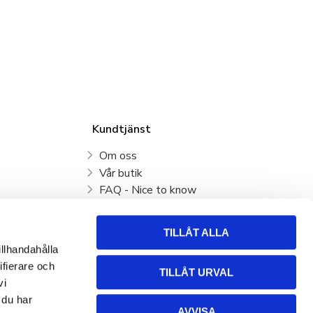
Kundtjänst
Om oss
Vår butik
FAQ - Nice to know
Mina sidor
Kundtjänst
TILLÅT ALLA
Köpvillkor
illhandahålla
Hur handlar jag?
ifierare och
TILLÅT URVAL
Policy och cookies
vi
Retur, byte och Reklamation
 du har
AVVISA