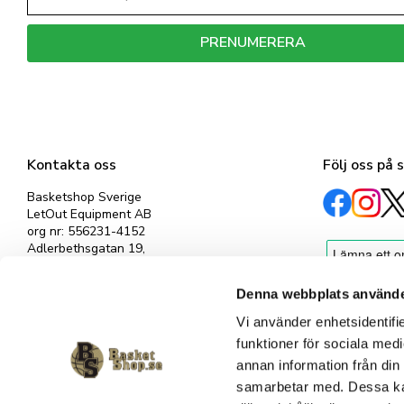
PRENUMERERA
Dina personuppgifter behandlas i enlighet med vår
integritetspolicy
.
Kontakta oss
Följ oss på 
Basketshop Sverige
LetOut Equipment AB
org nr: 556231-4152
Adlerbethsgatan 19,
11255 Stockholm
info@basketshop.se
Denna webbplats använde
Tel: 08-618 33 10
Vi använder enhetsidentifie
funktioner för sociala medi
annan information från din
samarbetar med. Dessa kan