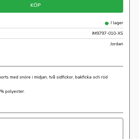
KÖP
I lager
IM9797-010-XS
Jordan
rts med snöre i midjan, två sidfickor, bakficka och röd
% polyester.