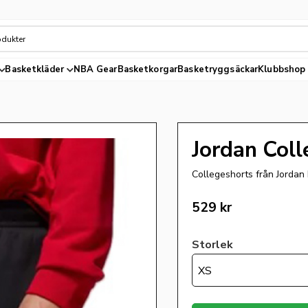
Basketkläder
NBA Gear
Basketkorgar
Basketryggsäckar
Klubbshop
Jordan Coll
Collegeshorts från Jordan
529
kr
Storlek
XS