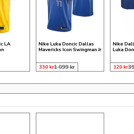
c LA 
Nike Luka Doncic Dallas 
Nike Dal
on 
Mavericks Icon Swingman Jr
Luka Donc
1 099
kr
3
330
kr
120
kr