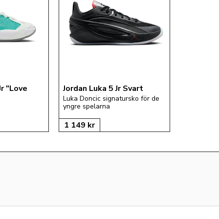
Jr "Love 
Jordan Luka 5 Jr Svart
Luka Doncic signatursko för de 
yngre spelarna
1 149
kr