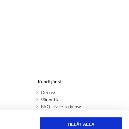
Kundtjänst
Om oss
Vår butik
FAQ - Nice to know
Mina sidor
Kundtjänst
TILLÅT ALLA
Köpvillkor