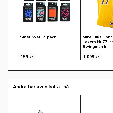
SmellWell 2-pack
Nike Luka Donci
Lakers Nr 77 Ic
Swingman Jr
159
kr
1 099
kr
Andra har även kollat på