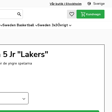
Sverige
Vår butik i Stockholm
Favoriter
Kundvagn
Sweden Basketball
Sweden 3x3
Övrigt
 5 Jr "Lakers"
ör de yngre spelarna