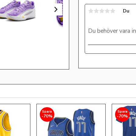
Du
70
%
70
%