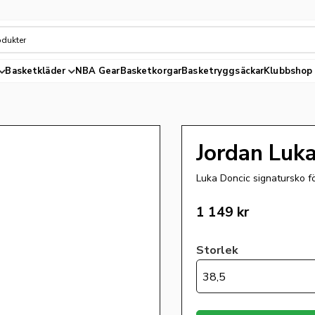
Basketkläder
NBA Gear
Basketkorgar
Basketryggsäckar
Klubbshop
Jordan Luka
Luka Doncic signatursko f
1 149
kr
Storlek
38,5