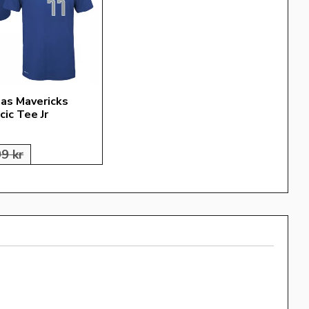
las Mavericks 
ic Tee Jr
99
kr