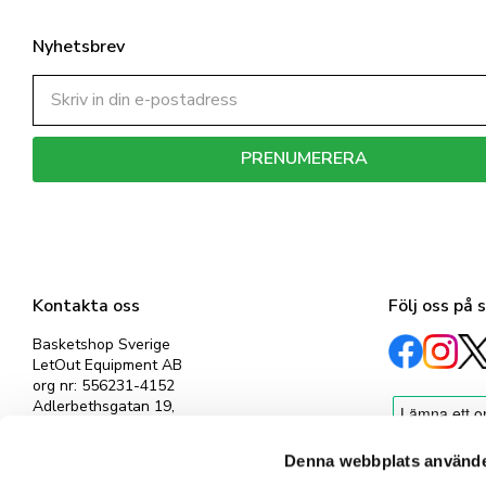
Nyhetsbrev
PRENUMERERA
Dina personuppgifter behandlas i enlighet med vår
integritetspolicy
.
Kontakta oss
Följ oss på 
Basketshop Sverige
LetOut Equipment AB
org nr: 556231-4152
Adlerbethsgatan 19,
11255 Stockholm
info@basketshop.se
Denna webbplats använde
Tel: 08-618 33 10