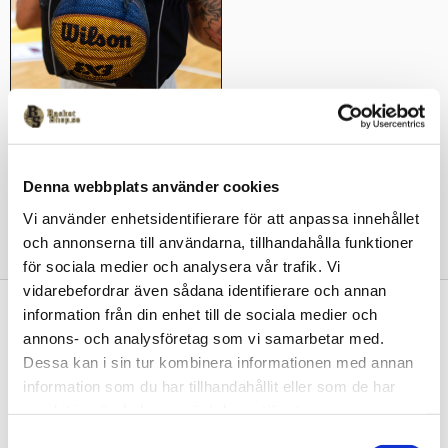
HoopSack Rimbreaker PRO 
2.5 Ryggsäck
Denna webbplats använder cookies
599
kr
Vi använder enhetsidentifierare för att anpassa innehållet
och annonserna till användarna, tillhandahålla funktioner
för sociala medier och analysera vår trafik. Vi
vidarebefordrar även sådana identifierare och annan
information från din enhet till de sociala medier och
Kontakta oss
annons- och analysföretag som vi samarbetar med.
Basketshop Sverige
Dessa kan i sin tur kombinera informationen med annan
LetOut Equipment AB
information som du har tillhandahållit eller som de har
org nr: 556231-4152
samlat in när du har använt deras tjänster.
Adlerbethsgatan 19,
11255 Stockholm
S